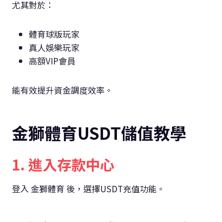
尤其對於：
體育球版玩家
真人娛樂玩家
高額VIP會員
能有效提升資金調度效率。
金獅體育USDT儲值教學
1. 進入存款中心
登入 金獅體育 後，選擇USDT充值功能。