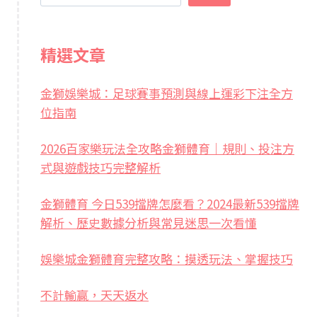
精選文章
金獅娛樂城：足球賽事預測與線上運彩下注全方
位指南
2026百家樂玩法全攻略金獅體育｜規則、投注方
式與遊戲技巧完整解析
金獅體育 今日539擋牌怎麼看？2024最新539擋牌
解析、歷史數據分析與常見迷思一次看懂
娛樂城金獅體育完整攻略：摸透玩法、掌握技巧
不計輸贏，天天返水