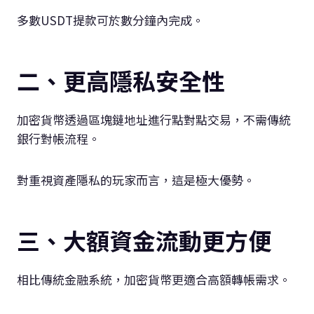
多數USDT提款可於數分鐘內完成。
二、更高隱私安全性
加密貨幣透過區塊鏈地址進行點對點交易，不需傳統
銀行對帳流程。
對重視資產隱私的玩家而言，這是極大優勢。
三、大額資金流動更方便
相比傳統金融系統，加密貨幣更適合高額轉帳需求。