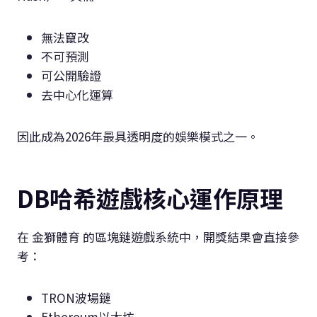
無法竄改
不可預測
可公開驗證
去中心化運算
因此成為2026年最具透明度的娛樂模式之一。
DB哈希遊戲核心運作原理
在 金獅體育 的區塊鏈遊戲系統中，開獎結果會直接參
考：
TRON波場鏈
Ethereum以太坊