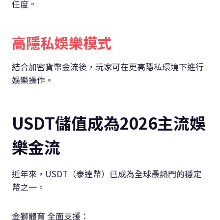
任度。
高隱私娛樂模式
結合加密貨幣金流後，玩家可在更高隱私環境下進行
娛樂操作。
USDT儲值成為2026主流娛
樂金流
近年來，USDT（泰達幣）已成為全球最熱門的穩定
幣之一。
金獅體育 全面支援：