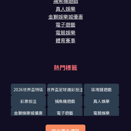
捕魚機遊戲
真人娛樂
金獅娛樂城優惠
電子遊藝
電競娛樂
體育賽事
熱門標籤
2026世界盃特區
世界盃足球運彩投注
區塊鏈遊戲
彩票投注
捕魚機遊戲
真人娛樂
金獅娛樂城優惠
電子遊藝
電競娛樂
體育賽事