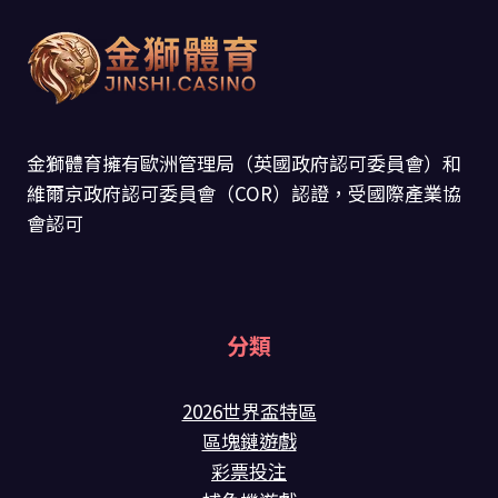
金獅體育擁有歐洲管理局（英國政府認可委員會）和
維爾京政府認可委員會（COR）認證，受國際產業協
會認可
分類
2026世界盃特區
區塊鏈遊戲
彩票投注