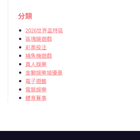
分類
2026世界盃特區
區塊鏈遊戲
彩票投注
捕魚機遊戲
真人娛樂
金獅娛樂城優惠
電子遊藝
電競娛樂
體育賽事