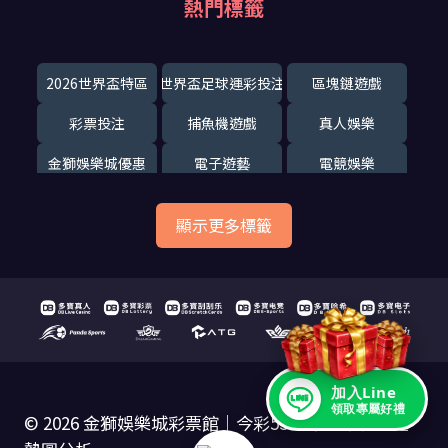
熱門標籤
2026世界盃特區
世界盃足球運彩投注
區塊鏈遊戲
彩票投注
捕魚機遊戲
真人娛樂
金獅娛樂城優惠
電子遊藝
電競娛樂
體育賽事
顯示更多標籤
加入Line
領取專屬好禮
© 2026 金獅娛樂城彩票館｜今彩539研究院與539走