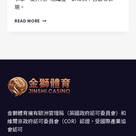
現。
BOYA
READ MORE
捕
魚
金獅體育擁有歐洲管理局（英國政府認可委員會）和
維爾京政府認可委員會（COR）認證，受國際產業協
會認可