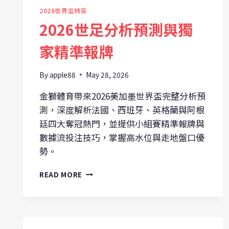
投
2026世界盃特區
注
2026世足分析預測與獨
APP
下
家精準報牌
載
By
apple88
May 28, 2026
金獅體育帶來2026美加墨世界盃完整分析預
測，深度解析法國、西班牙、英格蘭與阿根
廷四大奪冠熱門，並提供小組賽精準報牌與
數據流投注技巧，掌握高水位與走地盤口優
勢。
2026
READ MORE
世
足
分
析
預