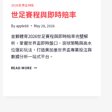
盤
2026世界盃特區
口
世足賽程與即時賠率
玩
法
教
By
apple88
May 28, 2026
學
金獅體育2026世足賽程與即時賠率完整解
析，掌握世界盃即時盤口、滾球策略與高水
位運彩玩法，打造美加墨世界盃專業投注與
數據分析一站式平台。
世
READ MORE
足
賽
程
與
即
時
賠
率