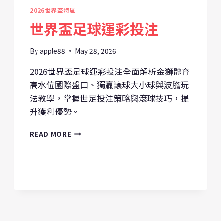
格
2026世界盃特區
賽/48
世界盃足球運彩投注
強
分
組
By
apple88
May 28, 2026
名
單
2026世界盃足球運彩投注全面解析金獅體育
高水位國際盤口、獨贏讓球大小球與波膽玩
法教學，掌握世足投注策略與滾球技巧，提
升獲利優勢。
世
READ MORE
界
盃
足
球
運
彩
投
注