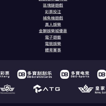
區塊鏈遊戲
彩票投注
捕魚機遊戲
真人娛樂
金獅娛樂城優惠
電子遊藝
電競娛樂
體育賽事