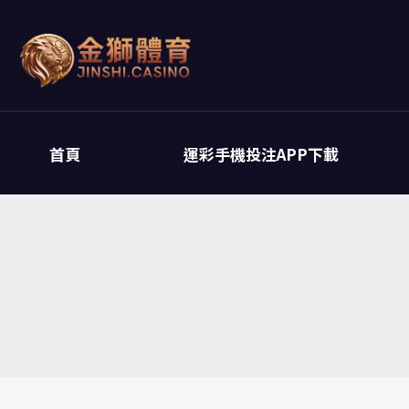
Skip
to
content
首頁
運彩手機投注APP下載