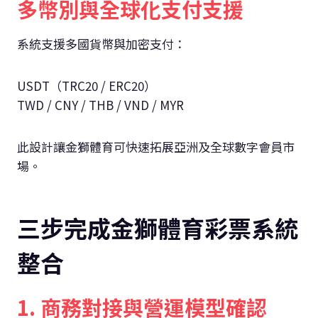
多幣別與全球化支付支援
系統支援多國貨幣與加密支付：
USDT（TRC20 / ERC20）
TWD / CNY / THB / VND / MYR
此設計讓金獅體育可快速拓展亞洲及全球數字會員市
場。
三步完成金獅體育彩票系統
整合
1. 商務對接與營運模型確認