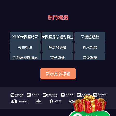
熱門標籤
2026世界盃特區
世界盃足球運彩投注
區塊鏈遊戲
彩票投注
捕魚機遊戲
真人娛樂
金獅娛樂城優惠
電子遊藝
電競娛樂
體育賽事
顯示更多標籤