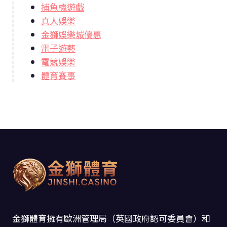
捕魚機遊戲
真人娛樂
金獅娛樂城優惠
電子遊藝
電競娛樂
體育賽事
金獅體育擁有歐洲管理局（英國政府認可委員會）和