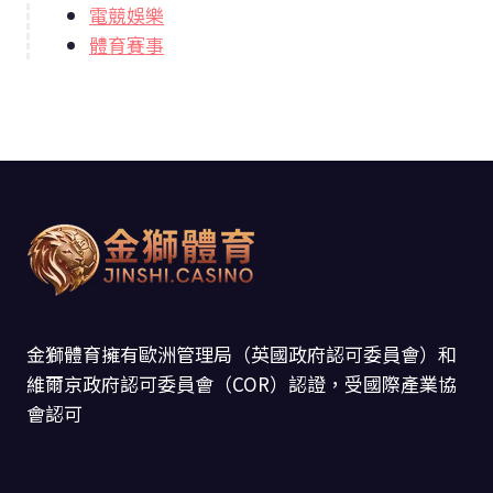
電競娛樂
體育賽事
金獅體育擁有歐洲管理局（英國政府認可委員會）和
維爾京政府認可委員會（COR）認證，受國際產業協
會認可