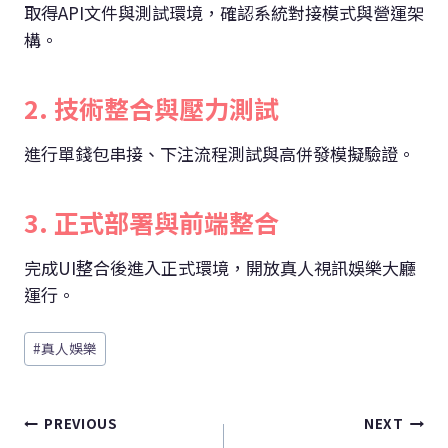
取得API文件與測試環境，確認系統對接模式與營運架
構。
2. 技術整合與壓力測試
進行單錢包串接、下注流程測試與高併發模擬驗證。
3. 正式部署與前端整合
完成UI整合後進入正式環境，開放真人視訊娛樂大廳
運行。
Post
#
真人娛樂
Tags:
Post
PREVIOUS
NEXT