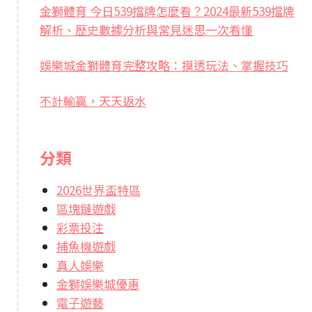
金獅體育 今日539擋牌怎麼看？2024最新539擋牌
解析、歷史數據分析與常見迷思一次看懂
娛樂城金獅體育完整攻略：摸透玩法、掌握技巧
不計輸贏，天天返水
分類
2026世界盃特區
區塊鏈遊戲
彩票投注
捕魚機遊戲
真人娛樂
金獅娛樂城優惠
電子遊藝