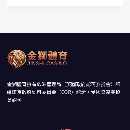
真
人
百
家
樂
金獅體育擁有歐洲管理局（英國政府認可委員會）和
維爾京政府認可委員會（COR）認證，受國際產業協
會認可