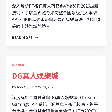
深入解析PT視訊真人荷官系統優勢與2026最新
技術，了解金獅體育如何整合國際級真人娛樂
API、4K低延遲串流與高端百家樂玩法，打造頂
級線上娛樂城體驗。
PT
READ MORE
視
訊
真
人
荷
真人娛樂
官
DG真人娛樂城
By
apple88
May 28, 2026
深度解析金獅體育與DG真人娛樂城（Dream
Gaming）API系統，涵蓋真人視訊技術、跨平
台串接、金流整合與營運商優勢，打造2026頂