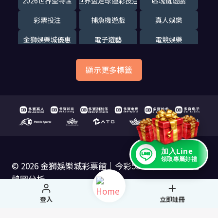
2026世界盃特區
世界盃足球運彩投注
區塊鏈遊戲
彩票投注
捕魚機遊戲
真人娛樂
金獅娛樂城優惠
電子遊藝
電競娛樂
體育賽事
顯示更多標籤
加入Line
領取專屬好禮
© 2026 金獅娛樂城彩票館｜今彩539研究院與539走
勢圖分析